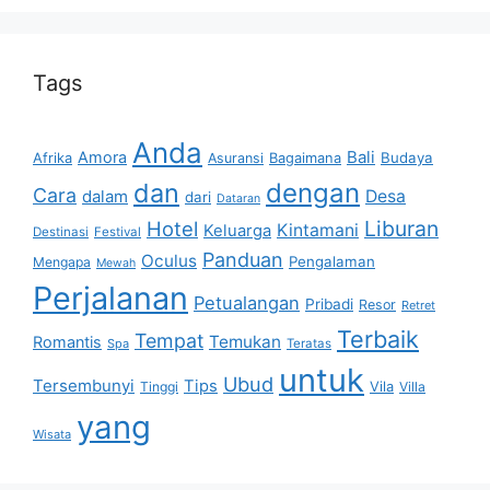
Tags
Anda
Bali
Amora
Afrika
Bagaimana
Budaya
Asuransi
dan
dengan
Cara
dalam
Desa
dari
Dataran
Liburan
Hotel
Kintamani
Keluarga
Destinasi
Festival
Panduan
Oculus
Pengalaman
Mengapa
Mewah
Perjalanan
Petualangan
Pribadi
Resor
Retret
Terbaik
Tempat
Temukan
Romantis
Spa
Teratas
untuk
Ubud
Tersembunyi
Tips
Vila
Tinggi
Villa
yang
Wisata