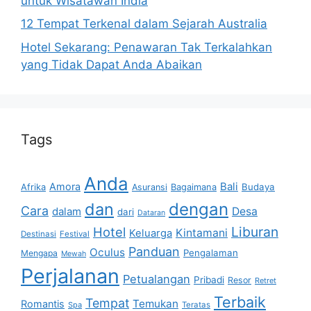
untuk Wisatawan India
12 Tempat Terkenal dalam Sejarah Australia
Hotel Sekarang: Penawaran Tak Terkalahkan
yang Tidak Dapat Anda Abaikan
Tags
Anda
Bali
Amora
Afrika
Bagaimana
Budaya
Asuransi
dan
dengan
Cara
dalam
Desa
dari
Dataran
Liburan
Hotel
Kintamani
Keluarga
Destinasi
Festival
Panduan
Oculus
Pengalaman
Mengapa
Mewah
Perjalanan
Petualangan
Pribadi
Resor
Retret
Terbaik
Tempat
Temukan
Romantis
Spa
Teratas