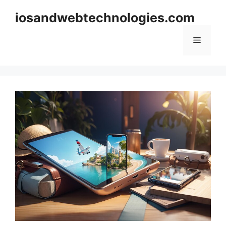
Skip
iosandwebtechnologies.com
to
content
Menu