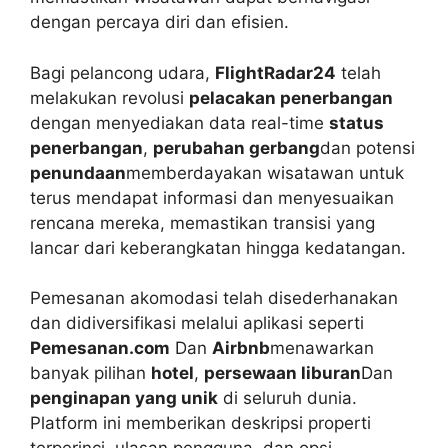
dengan percaya diri dan efisien.
Bagi pelancong udara,
FlightRadar24
telah
melakukan revolusi
pelacakan penerbangan
dengan menyediakan data real-time
status
penerbangan
,
perubahan gerbang
dan potensi
penundaan
memberdayakan wisatawan untuk
terus mendapat informasi dan menyesuaikan
rencana mereka, memastikan transisi yang
lancar dari keberangkatan hingga kedatangan.
Pemesanan akomodasi telah disederhanakan
dan didiversifikasi melalui aplikasi seperti
Pemesanan.com
Dan
Airbnb
menawarkan
banyak pilihan
hotel
,
persewaan liburan
Dan
penginapan yang unik
di seluruh dunia.
Platform ini memberikan deskripsi properti