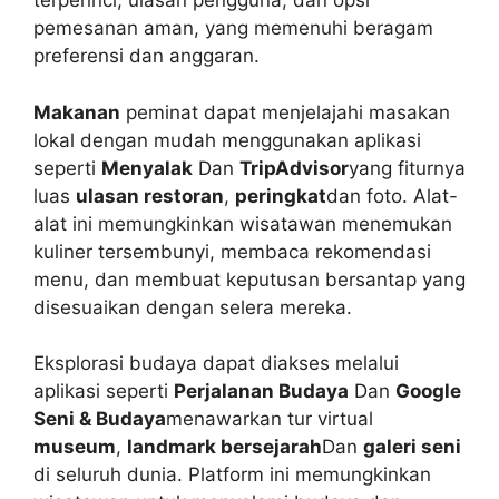
terperinci, ulasan pengguna, dan opsi
pemesanan aman, yang memenuhi beragam
preferensi dan anggaran.
Makanan
peminat dapat menjelajahi masakan
lokal dengan mudah menggunakan aplikasi
seperti
Menyalak
Dan
TripAdvisor
yang fiturnya
luas
ulasan restoran
,
peringkat
dan foto. Alat-
alat ini memungkinkan wisatawan menemukan
kuliner tersembunyi, membaca rekomendasi
menu, dan membuat keputusan bersantap yang
disesuaikan dengan selera mereka.
Eksplorasi budaya dapat diakses melalui
aplikasi seperti
Perjalanan Budaya
Dan
Google
Seni & Budaya
menawarkan tur virtual
museum
,
landmark bersejarah
Dan
galeri seni
di seluruh dunia. Platform ini memungkinkan