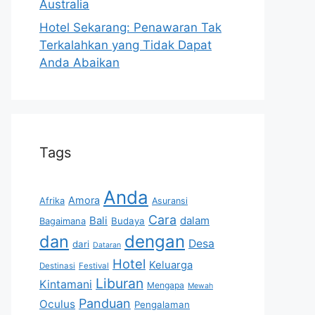
Australia
Hotel Sekarang: Penawaran Tak
Terkalahkan yang Tidak Dapat
Anda Abaikan
Tags
Anda
Amora
Afrika
Asuransi
Cara
Bali
dalam
Bagaimana
Budaya
dan
dengan
Desa
dari
Dataran
Hotel
Keluarga
Destinasi
Festival
Liburan
Kintamani
Mengapa
Mewah
Panduan
Oculus
Pengalaman