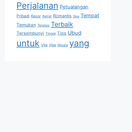
Perjalanan
Petualangan
Tempat
Romantis
Pribadi
Resor
Retret
Spa
Terbaik
Temukan
Teratas
Ubud
Tersembunyi
Tips
Tinggi
untuk
yang
Vila
Villa
Wisata