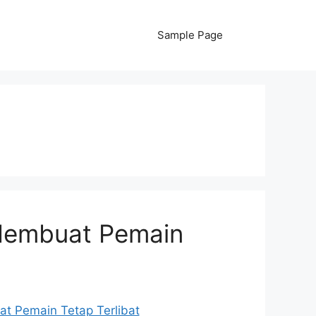
Sample Page
Membuat Pemain