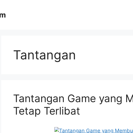
om
Tantangan
Tantangan Game yang 
Tetap Terlibat