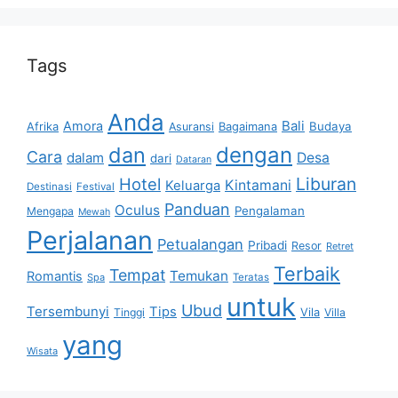
Tags
Anda
Bali
Amora
Afrika
Bagaimana
Budaya
Asuransi
dan
dengan
Cara
dalam
Desa
dari
Dataran
Liburan
Hotel
Kintamani
Keluarga
Destinasi
Festival
Panduan
Oculus
Pengalaman
Mengapa
Mewah
Perjalanan
Petualangan
Pribadi
Resor
Retret
Terbaik
Tempat
Temukan
Romantis
Spa
Teratas
untuk
Ubud
Tersembunyi
Tips
Vila
Tinggi
Villa
yang
Wisata