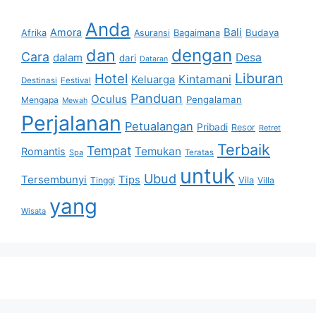
Anda
Bali
Amora
Afrika
Bagaimana
Budaya
Asuransi
dan
dengan
Cara
dalam
Desa
dari
Dataran
Liburan
Hotel
Kintamani
Keluarga
Destinasi
Festival
Panduan
Oculus
Pengalaman
Mengapa
Mewah
Perjalanan
Petualangan
Pribadi
Resor
Retret
Terbaik
Tempat
Temukan
Romantis
Spa
Teratas
untuk
Ubud
Tersembunyi
Tips
Vila
Tinggi
Villa
yang
Wisata