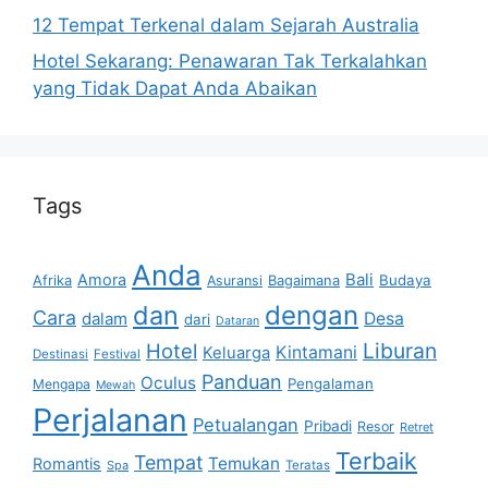
12 Tempat Terkenal dalam Sejarah Australia
Hotel Sekarang: Penawaran Tak Terkalahkan
yang Tidak Dapat Anda Abaikan
Tags
Anda
Bali
Amora
Afrika
Bagaimana
Budaya
Asuransi
dan
dengan
Cara
dalam
Desa
dari
Dataran
Liburan
Hotel
Kintamani
Keluarga
Destinasi
Festival
Panduan
Oculus
Pengalaman
Mengapa
Mewah
Perjalanan
Petualangan
Pribadi
Resor
Retret
Terbaik
Tempat
Temukan
Romantis
Spa
Teratas