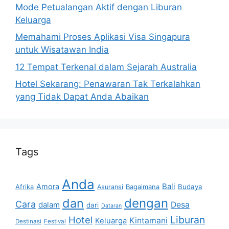
Mode Petualangan Aktif dengan Liburan
Keluarga
Memahami Proses Aplikasi Visa Singapura
untuk Wisatawan India
12 Tempat Terkenal dalam Sejarah Australia
Hotel Sekarang: Penawaran Tak Terkalahkan
yang Tidak Dapat Anda Abaikan
Tags
Anda
Bali
Amora
Afrika
Bagaimana
Budaya
Asuransi
dan
dengan
Cara
dalam
Desa
dari
Dataran
Liburan
Hotel
Kintamani
Keluarga
Destinasi
Festival