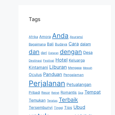
Tags
Anda
Amora
Afrika
Asuransi
Cara
Bali
dalam
Bagaimana
Budaya
dan
dengan
Desa
dari
Dataran
Hotel
Keluarga
Destinasi
Festival
Liburan
Kintamani
Mengapa
Mewah
Panduan
Oculus
Pengalaman
Perjalanan
Petualangan
Tempat
Romantis
Pribadi
Resor
Retret
Spa
Terbaik
Temukan
Teratas
Ubud
Tersembunyi
Tips
Tinggi