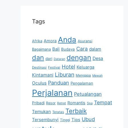
Tags
Anda
Amora
Afrika
Asuransi
Cara
Bali
dalam
Bagaimana
Budaya
dan
dengan
Desa
dari
Dataran
Hotel
Keluarga
Destinasi
Festival
Liburan
Kintamani
Mengapa
Mewah
Panduan
Oculus
Pengalaman
Perjalanan
Petualangan
Tempat
Romantis
Pribadi
Resor
Retret
Spa
Terbaik
Temukan
Teratas
Ubud
Tersembunyi
Tips
Tinggi