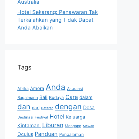
Australia
Hotel Sekarang: Penawaran Tak
Terkalahkan yang Tidak Dapat
Anda Abaikan
Tags
Anda
Amora
Afrika
Asuransi
Cara
Bali
dalam
Bagaimana
Budaya
dan
dengan
Desa
dari
Dataran
Hotel
Keluarga
Destinasi
Festival
Liburan
Kintamani
Mengapa
Mewah
Panduan
Oculus
Pengalaman