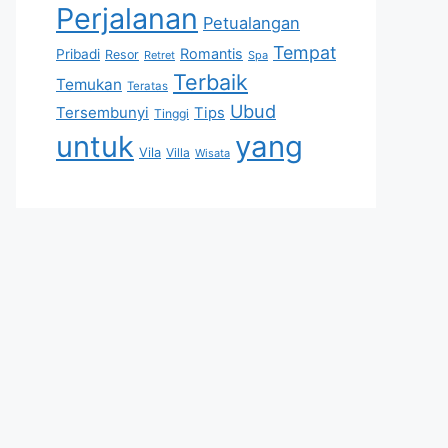
Perjalanan
Petualangan
Tempat
Romantis
Pribadi
Resor
Retret
Spa
Terbaik
Temukan
Teratas
Ubud
Tersembunyi
Tips
Tinggi
untuk
yang
Vila
Villa
Wisata