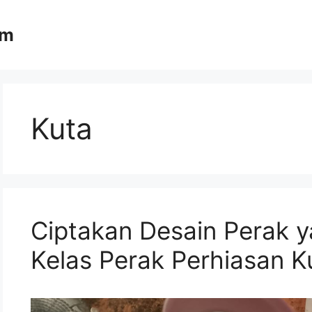
om
Kuta
Ciptakan Desain Perak 
Kelas Perak Perhiasan K