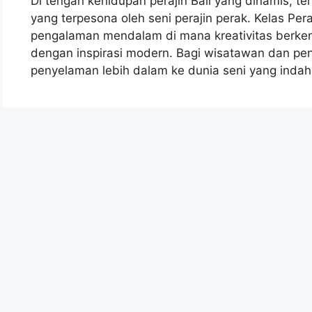
Di tengah kehidupan perajin Bali yang dinamis, te
yang terpesona oleh seni perajin perak. Kelas P
pengalaman mendalam di mana kreativitas berkem
dengan inspirasi modern. Bagi wisatawan dan pen
penyelaman lebih dalam ke dunia seni yang inda