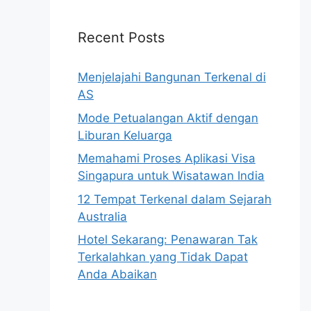
Recent Posts
Menjelajahi Bangunan Terkenal di
AS
Mode Petualangan Aktif dengan
Liburan Keluarga
Memahami Proses Aplikasi Visa
Singapura untuk Wisatawan India
12 Tempat Terkenal dalam Sejarah
Australia
Hotel Sekarang: Penawaran Tak
Terkalahkan yang Tidak Dapat
Anda Abaikan