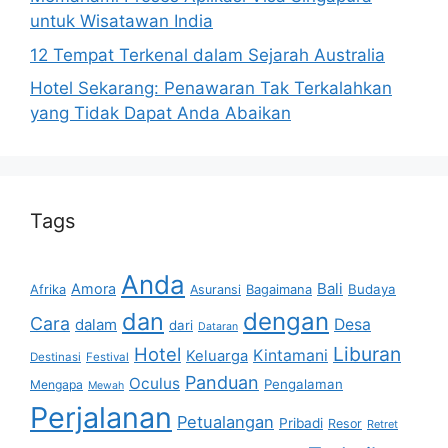
untuk Wisatawan India
12 Tempat Terkenal dalam Sejarah Australia
Hotel Sekarang: Penawaran Tak Terkalahkan
yang Tidak Dapat Anda Abaikan
Tags
Anda
Bali
Amora
Afrika
Bagaimana
Budaya
Asuransi
dan
dengan
Cara
dalam
Desa
dari
Dataran
Liburan
Hotel
Kintamani
Keluarga
Destinasi
Festival
Panduan
Oculus
Pengalaman
Mengapa
Mewah
Perjalanan
Petualangan
Pribadi
Resor
Retret