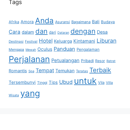
Tags
Anda
Bali
Amora
Afrika
Bagaimana
Budaya
Asuransi
dan
dengan
Cara
dalam
Desa
dari
Dataran
Liburan
Hotel
Kintamani
Keluarga
Destinasi
Festival
Panduan
Oculus
Pengalaman
Mengapa
Mewah
Perjalanan
Petualangan
Pribadi
Resor
Retret
Terbaik
Tempat
Temukan
Romantis
Spa
Teratas
untuk
Ubud
Tersembunyi
Tips
Vila
Tinggi
Villa
yang
Wisata