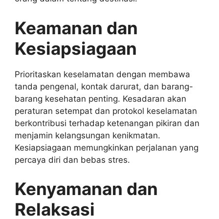
Keamanan dan
Kesiapsiagaan
Prioritaskan keselamatan dengan membawa
tanda pengenal, kontak darurat, dan barang-
barang kesehatan penting. Kesadaran akan
peraturan setempat dan protokol keselamatan
berkontribusi terhadap ketenangan pikiran dan
menjamin kelangsungan kenikmatan.
Kesiapsiagaan memungkinkan perjalanan yang
percaya diri dan bebas stres.
Kenyamanan dan
Relaksasi