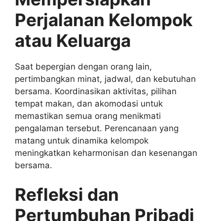
Perjalanan Kelompok
atau Keluarga
Saat bepergian dengan orang lain,
pertimbangkan minat, jadwal, dan kebutuhan
bersama. Koordinasikan aktivitas, pilihan
tempat makan, dan akomodasi untuk
memastikan semua orang menikmati
pengalaman tersebut. Perencanaan yang
matang untuk dinamika kelompok
meningkatkan keharmonisan dan kesenangan
bersama.
Refleksi dan
Pertumbuhan Pribadi