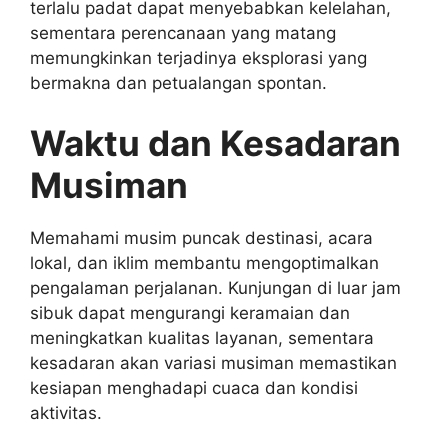
terlalu padat dapat menyebabkan kelelahan,
sementara perencanaan yang matang
memungkinkan terjadinya eksplorasi yang
bermakna dan petualangan spontan.
Waktu dan Kesadaran
Musiman
Memahami musim puncak destinasi, acara
lokal, dan iklim membantu mengoptimalkan
pengalaman perjalanan. Kunjungan di luar jam
sibuk dapat mengurangi keramaian dan
meningkatkan kualitas layanan, sementara
kesadaran akan variasi musiman memastikan
kesiapan menghadapi cuaca dan kondisi
aktivitas.