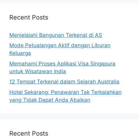
Recent Posts
Menjelajahi Bangunan Terkenal di AS
Mode Petualangan Aktif dengan Liburan
Keluarga
Memahami Proses Aplikasi Visa Singapura
untuk Wisatawan India
12 Tempat Terkenal dalam Sejarah Australia
Hotel Sekarang: Penawaran Tak Terkalahkan
yang Tidak Dapat Anda Abaikan
Recent Posts