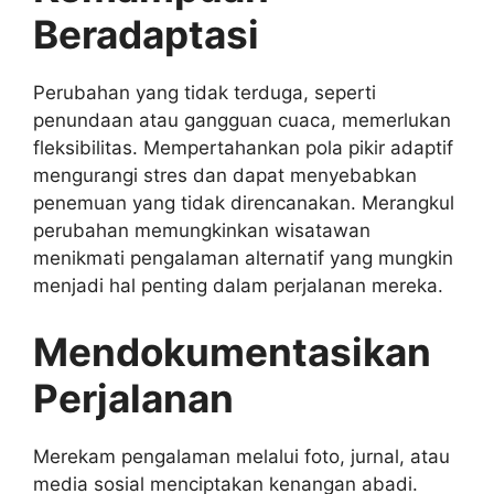
Beradaptasi
Perubahan yang tidak terduga, seperti
penundaan atau gangguan cuaca, memerlukan
fleksibilitas. Mempertahankan pola pikir adaptif
mengurangi stres dan dapat menyebabkan
penemuan yang tidak direncanakan. Merangkul
perubahan memungkinkan wisatawan
menikmati pengalaman alternatif yang mungkin
menjadi hal penting dalam perjalanan mereka.
Mendokumentasikan
Perjalanan
Merekam pengalaman melalui foto, jurnal, atau
media sosial menciptakan kenangan abadi.