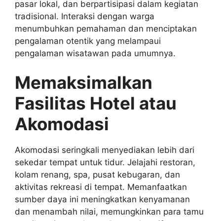
pasar lokal, dan berpartisipasi dalam kegiatan
tradisional. Interaksi dengan warga
menumbuhkan pemahaman dan menciptakan
pengalaman otentik yang melampaui
pengalaman wisatawan pada umumnya.
Memaksimalkan
Fasilitas Hotel atau
Akomodasi
Akomodasi seringkali menyediakan lebih dari
sekedar tempat untuk tidur. Jelajahi restoran,
kolam renang, spa, pusat kebugaran, dan
aktivitas rekreasi di tempat. Memanfaatkan
sumber daya ini meningkatkan kenyamanan
dan menambah nilai, memungkinkan para tamu