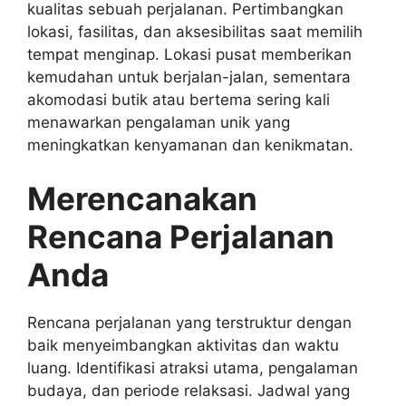
kualitas sebuah perjalanan. Pertimbangkan
lokasi, fasilitas, dan aksesibilitas saat memilih
tempat menginap. Lokasi pusat memberikan
kemudahan untuk berjalan-jalan, sementara
akomodasi butik atau bertema sering kali
menawarkan pengalaman unik yang
meningkatkan kenyamanan dan kenikmatan.
Merencanakan
Rencana Perjalanan
Anda
Rencana perjalanan yang terstruktur dengan
baik menyeimbangkan aktivitas dan waktu
luang. Identifikasi atraksi utama, pengalaman
budaya, dan periode relaksasi. Jadwal yang