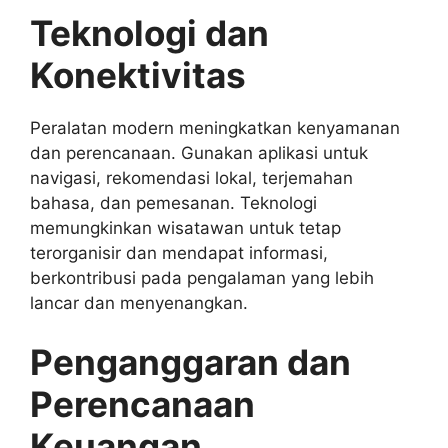
Teknologi dan
Konektivitas
Peralatan modern meningkatkan kenyamanan
dan perencanaan. Gunakan aplikasi untuk
navigasi, rekomendasi lokal, terjemahan
bahasa, dan pemesanan. Teknologi
memungkinkan wisatawan untuk tetap
terorganisir dan mendapat informasi,
berkontribusi pada pengalaman yang lebih
lancar dan menyenangkan.
Penganggaran dan
Perencanaan
Keuangan