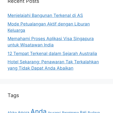
Recent Posts
Menjelajahi Bangunan Terkenal di AS
Mode Petualangan Aktif dengan Liburan
Keluarga
Memahami Proses Aplikasi Visa Singapura
untuk Wisatawan India
12 Tempat Terkenal dalam Sejarah Australia
Hotel Sekarang: Penawaran Tak Terkalahkan
yang Tidak Dapat Anda Abaikan
Tags
Anda
Bali
Amora
Afrika
Bagaimana
Budaya
Asuransi