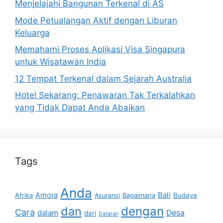
Menjelajahi Bangunan Terkenal di AS
Mode Petualangan Aktif dengan Liburan
Keluarga
Memahami Proses Aplikasi Visa Singapura
untuk Wisatawan India
12 Tempat Terkenal dalam Sejarah Australia
Hotel Sekarang: Penawaran Tak Terkalahkan
yang Tidak Dapat Anda Abaikan
Tags
Anda
Bali
Amora
Afrika
Bagaimana
Budaya
Asuransi
dan
dengan
Cara
dalam
Desa
dari
Dataran