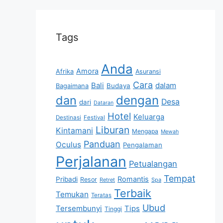
Tags
Anda
Amora
Afrika
Asuransi
Cara
Bali
dalam
Bagaimana
Budaya
dan
dengan
Desa
dari
Dataran
Hotel
Keluarga
Destinasi
Festival
Liburan
Kintamani
Mengapa
Mewah
Panduan
Oculus
Pengalaman
Perjalanan
Petualangan
Tempat
Romantis
Pribadi
Resor
Retret
Spa
Terbaik
Temukan
Teratas
Ubud
Tersembunyi
Tips
Tinggi