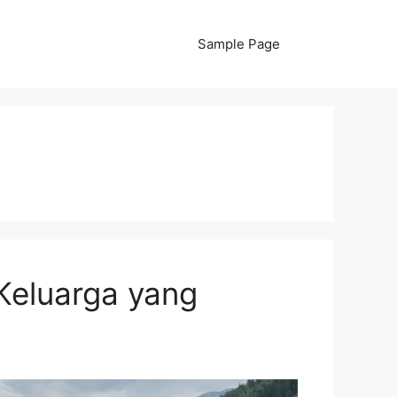
Sample Page
Keluarga yang