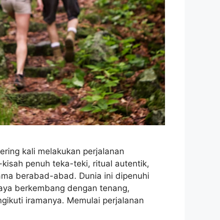
ring kali melakukan perjalanan
isah penuh teka-teki, ritual autentik,
ama berabad-abad. Dunia ini dipenuhi
aya berkembang dengan tenang,
ikuti iramanya. Memulai perjalanan