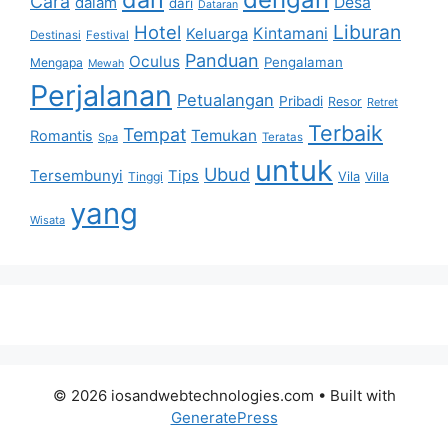
Cara
dalam
Desa
dari
Dataran
Liburan
Hotel
Kintamani
Keluarga
Destinasi
Festival
Panduan
Oculus
Pengalaman
Mengapa
Mewah
Perjalanan
Petualangan
Pribadi
Resor
Retret
Terbaik
Tempat
Temukan
Romantis
Spa
Teratas
untuk
Ubud
Tersembunyi
Tips
Vila
Tinggi
Villa
yang
Wisata
© 2026 iosandwebtechnologies.com
• Built with
GeneratePress