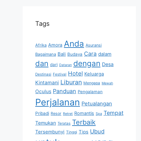
Tags
Anda
Amora
Afrika
Asuransi
Cara
Bali
dalam
Bagaimana
Budaya
dan
dengan
Desa
dari
Dataran
Hotel
Keluarga
Destinasi
Festival
Liburan
Kintamani
Mengapa
Mewah
Panduan
Oculus
Pengalaman
Perjalanan
Petualangan
Tempat
Romantis
Pribadi
Resor
Retret
Spa
Terbaik
Temukan
Teratas
Ubud
Tersembunyi
Tips
Tinggi