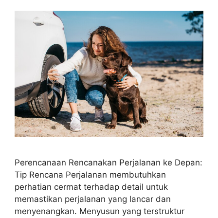
Perencanaan Rencanakan Perjalanan ke Depan:
Tip Rencana Perjalanan membutuhkan
perhatian cermat terhadap detail untuk
memastikan perjalanan yang lancar dan
menyenangkan. Menyusun yang terstruktur