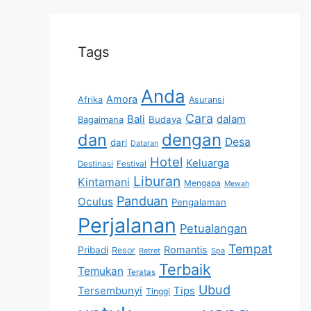
Tags
Anda
Amora
Afrika
Asuransi
Cara
Bali
dalam
Bagaimana
Budaya
dan
dengan
Desa
dari
Dataran
Hotel
Keluarga
Destinasi
Festival
Liburan
Kintamani
Mengapa
Mewah
Panduan
Oculus
Pengalaman
Perjalanan
Petualangan
Tempat
Romantis
Pribadi
Resor
Retret
Spa
Terbaik
Temukan
Teratas
Ubud
Tersembunyi
Tips
Tinggi