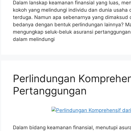
Dalam lanskap keamanan finansial yang luas, me
kokoh yang melindungi individu dan dunia usaha da
terduga. Namun apa sebenarnya yang dimaksud 
bedanya dengan bentuk perlindungan lainnya? Mar
mengungkap seluk-beluk asuransi pertanggungan
dalam melindungi
Perlindungan Komprehens
Pertanggungan
Dalam bidang keamanan finansial, menutupi asuran