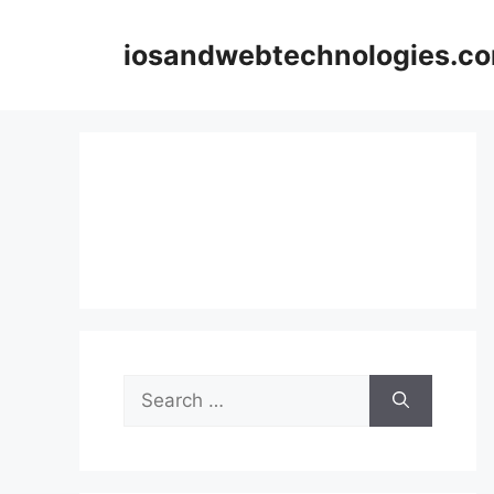
Skip
to
iosandwebtechnologies.c
content
Search
for: