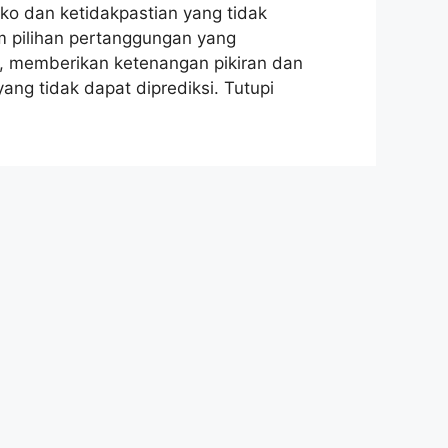
iko dan ketidakpastian yang tidak
m pilihan pertanggungan yang
 memberikan ketenangan pikiran dan
ang tidak dapat diprediksi. Tutupi