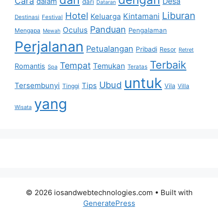
Cara
dalam
Desa
dari
Dataran
Liburan
Hotel
Kintamani
Keluarga
Destinasi
Festival
Panduan
Oculus
Pengalaman
Mengapa
Mewah
Perjalanan
Petualangan
Pribadi
Resor
Retret
Terbaik
Tempat
Temukan
Romantis
Spa
Teratas
untuk
Ubud
Tersembunyi
Tips
Vila
Tinggi
Villa
yang
Wisata
© 2026 iosandwebtechnologies.com
• Built with
GeneratePress