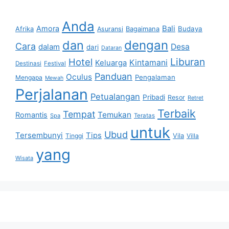
Anda
Bali
Amora
Afrika
Bagaimana
Budaya
Asuransi
dan
dengan
Cara
dalam
Desa
dari
Dataran
Liburan
Hotel
Kintamani
Keluarga
Destinasi
Festival
Panduan
Oculus
Pengalaman
Mengapa
Mewah
Perjalanan
Petualangan
Pribadi
Resor
Retret
Terbaik
Tempat
Temukan
Romantis
Spa
Teratas
untuk
Ubud
Tersembunyi
Tips
Vila
Tinggi
Villa
yang
Wisata