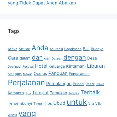
yang Tidak Dapat Anda Abaikan
Tags
Anda
Bali
Amora
Afrika
Bagaimana
Budaya
Asuransi
dan
dengan
Cara
dalam
Desa
dari
Dataran
Liburan
Hotel
Kintamani
Keluarga
Destinasi
Festival
Panduan
Oculus
Pengalaman
Mengapa
Mewah
Perjalanan
Petualangan
Pribadi
Resor
Retret
Terbaik
Tempat
Temukan
Romantis
Spa
Teratas
untuk
Ubud
Tersembunyi
Tips
Vila
Tinggi
Villa
yang
Wisata