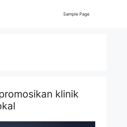
Sample Page
promosikan klinik
okal