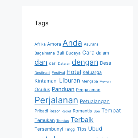
Tags
Anda
Amora
Afrika
Asuransi
Cara
Bali
dalam
Bagaimana
Budaya
dan
dengan
Desa
dari
Dataran
Hotel
Keluarga
Destinasi
Festival
Liburan
Kintamani
Mengapa
Mewah
Panduan
Oculus
Pengalaman
Perjalanan
Petualangan
Tempat
Romantis
Pribadi
Resor
Retret
Spa
Terbaik
Temukan
Teratas
Ubud
Tersembunyi
Tips
Tinggi