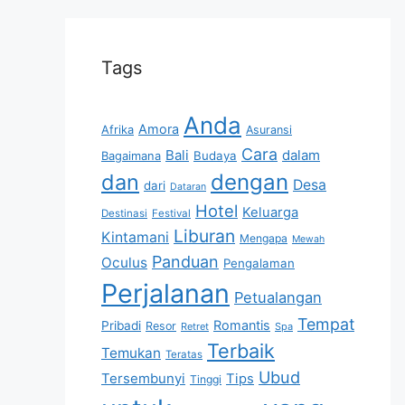
Tags
Anda
Amora
Afrika
Asuransi
Cara
Bali
dalam
Bagaimana
Budaya
dan
dengan
Desa
dari
Dataran
Hotel
Keluarga
Destinasi
Festival
Liburan
Kintamani
Mengapa
Mewah
Panduan
Oculus
Pengalaman
Perjalanan
Petualangan
Tempat
Romantis
Pribadi
Resor
Retret
Spa
Terbaik
Temukan
Teratas
Ubud
Tersembunyi
Tips
Tinggi