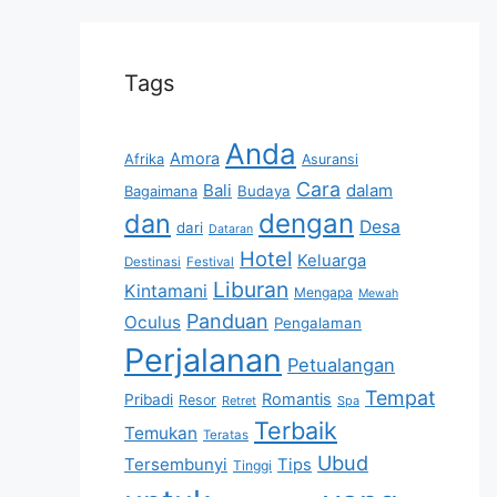
Tags
Anda
Amora
Afrika
Asuransi
Cara
Bali
dalam
Bagaimana
Budaya
dan
dengan
Desa
dari
Dataran
Hotel
Keluarga
Destinasi
Festival
Liburan
Kintamani
Mengapa
Mewah
Panduan
Oculus
Pengalaman
Perjalanan
Petualangan
Tempat
Romantis
Pribadi
Resor
Retret
Spa
Terbaik
Temukan
Teratas
Ubud
Tersembunyi
Tips
Tinggi