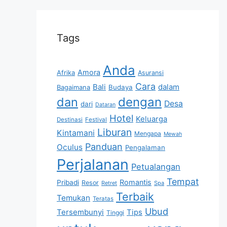
Tags
Anda
Amora
Afrika
Asuransi
Cara
Bali
dalam
Bagaimana
Budaya
dan
dengan
Desa
dari
Dataran
Hotel
Keluarga
Destinasi
Festival
Liburan
Kintamani
Mengapa
Mewah
Panduan
Oculus
Pengalaman
Perjalanan
Petualangan
Tempat
Romantis
Pribadi
Resor
Retret
Spa
Terbaik
Temukan
Teratas
Ubud
Tersembunyi
Tips
Tinggi