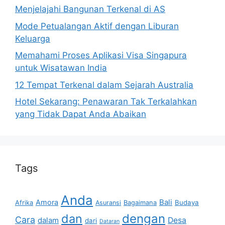
Menjelajahi Bangunan Terkenal di AS
Mode Petualangan Aktif dengan Liburan
Keluarga
Memahami Proses Aplikasi Visa Singapura
untuk Wisatawan India
12 Tempat Terkenal dalam Sejarah Australia
Hotel Sekarang: Penawaran Tak Terkalahkan
yang Tidak Dapat Anda Abaikan
Tags
Anda
Bali
Amora
Afrika
Bagaimana
Budaya
Asuransi
dan
dengan
Cara
dalam
Desa
dari
Dataran