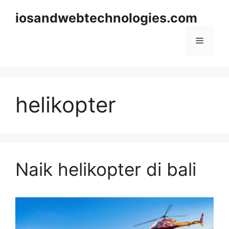
Skip
iosandwebtechnologies.com
to
content
Menu
helikopter
Naik helikopter di bali