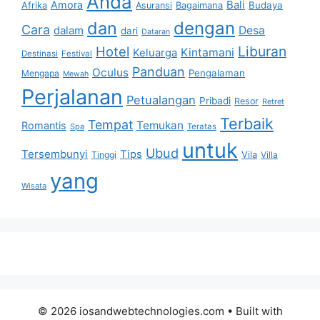
Anda
Bali
Amora
Afrika
Bagaimana
Budaya
Asuransi
dan
dengan
Cara
dalam
Desa
dari
Dataran
Liburan
Hotel
Kintamani
Keluarga
Destinasi
Festival
Panduan
Oculus
Pengalaman
Mengapa
Mewah
Perjalanan
Petualangan
Pribadi
Resor
Retret
Terbaik
Tempat
Temukan
Romantis
Spa
Teratas
untuk
Ubud
Tersembunyi
Tips
Vila
Tinggi
Villa
yang
Wisata
© 2026 iosandwebtechnologies.com
• Built with