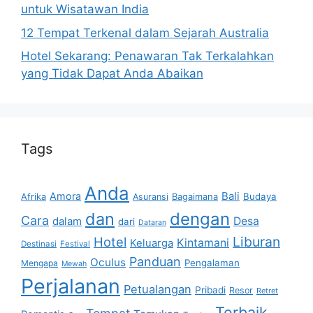
untuk Wisatawan India
12 Tempat Terkenal dalam Sejarah Australia
Hotel Sekarang: Penawaran Tak Terkalahkan
yang Tidak Dapat Anda Abaikan
Tags
Anda
Bali
Amora
Afrika
Bagaimana
Budaya
Asuransi
dan
dengan
Cara
dalam
Desa
dari
Dataran
Liburan
Hotel
Kintamani
Keluarga
Destinasi
Festival
Panduan
Oculus
Pengalaman
Mengapa
Mewah
Perjalanan
Petualangan
Pribadi
Resor
Retret
Terbaik