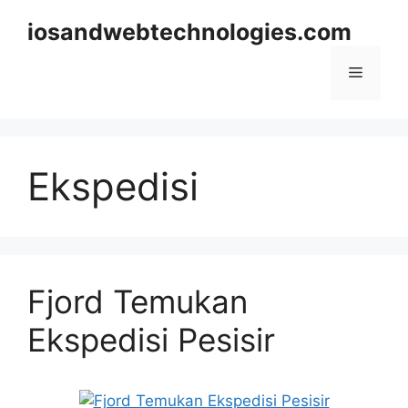
Skip
iosandwebtechnologies.com
to
content
Menu
Ekspedisi
Fjord Temukan
Ekspedisi Pesisir