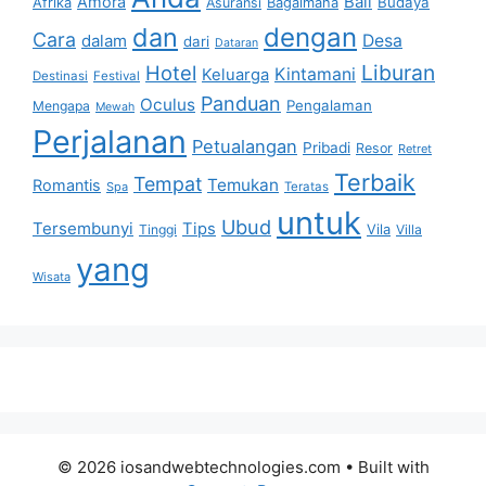
Bali
Amora
Afrika
Bagaimana
Budaya
Asuransi
dan
dengan
Cara
dalam
Desa
dari
Dataran
Liburan
Hotel
Kintamani
Keluarga
Destinasi
Festival
Panduan
Oculus
Pengalaman
Mengapa
Mewah
Perjalanan
Petualangan
Pribadi
Resor
Retret
Terbaik
Tempat
Temukan
Romantis
Spa
Teratas
untuk
Ubud
Tersembunyi
Tips
Vila
Tinggi
Villa
yang
Wisata
© 2026 iosandwebtechnologies.com
• Built with