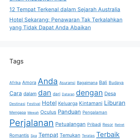
12 Tempat Terkenal dalam Sejarah Australia
Hotel Sekarang: Penawaran Tak Terkalahkan
yang Tidak Dapat Anda Abaikan
Tags
Anda
Bali
Amora
Afrika
Bagaimana
Budaya
Asuransi
dan
dengan
Cara
dalam
Desa
dari
Dataran
Liburan
Hotel
Kintamani
Keluarga
Destinasi
Festival
Panduan
Oculus
Pengalaman
Mengapa
Mewah
Perjalanan
Petualangan
Pribadi
Resor
Retret
Terbaik
Tempat
Temukan
Romantis
Spa
Teratas