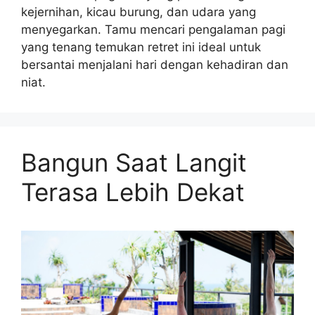
kejernihan, kicau burung, dan udara yang
menyegarkan. Tamu mencari pengalaman pagi
yang tenang temukan retret ini ideal untuk
bersantai menjalani hari dengan kehadiran dan
niat.
Bangun Saat Langit
Terasa Lebih Dekat