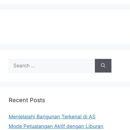
Search
for:
Recent Posts
Menjelajahi Bangunan Terkenal di AS
Mode Petualangan Aktif dengan Liburan