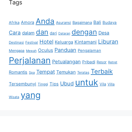
Tags
Anda
Bali
Amora
Afrika
Bagaimana
Budaya
Asuransi
dan
dengan
Cara
dalam
Desa
dari
Dataran
Liburan
Hotel
Kintamani
Keluarga
Destinasi
Festival
Panduan
Oculus
Pengalaman
Mengapa
Mewah
Perjalanan
Petualangan
Pribadi
Resor
Retret
Terbaik
Tempat
Temukan
Romantis
Spa
Teratas
untuk
Ubud
Tersembunyi
Tips
Vila
Tinggi
Villa
yang
Wisata