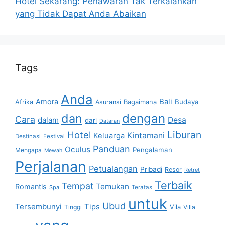
Hotel Sekarang: Penawaran Tak Terkalahkan
yang Tidak Dapat Anda Abaikan
Tags
Anda
Bali
Amora
Afrika
Bagaimana
Budaya
Asuransi
dan
dengan
Cara
dalam
Desa
dari
Dataran
Liburan
Hotel
Kintamani
Keluarga
Destinasi
Festival
Panduan
Oculus
Pengalaman
Mengapa
Mewah
Perjalanan
Petualangan
Pribadi
Resor
Retret
Terbaik
Tempat
Temukan
Romantis
Spa
Teratas
untuk
Ubud
Tersembunyi
Tips
Vila
Tinggi
Villa