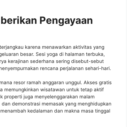
.
berikan Pengayaan
 terjangkau karena menawarkan aktivitas yang
luaran besar. Sesi yoga di halaman terbuka,
rya kerajinan sederhana sering disebut-sebut
nyempurnakan rencana perjalanan sehari-hari.
i mana resor ramah anggaran unggul. Akses gratis
ga memungkinkan wisatawan untuk tetap aktif
ak properti juga menyelenggarakan malam
as, dan demonstrasi memasak yang menghidupkan
ni menambah kedalaman dan makna masa tinggal