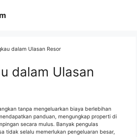
om
au dalam Ulasan
angkan tanpa mengeluarkan biaya berlebihan
uk mendapatkan panduan, mengungkap properti di
mpingan secara mulus. Banyak pengulas
 tidak selalu memerlukan pengeluaran besar,