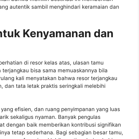
yang autentik sambil menghindari keramaian dan
ntuk Kenyamanan dan
rhatian di resor kelas atas, ulasan tamu
 terjangkau bisa sama memuaskannya bila
ulang kali menyatakan bahwa resor terjangkau
dan tata letak praktis seringkali melebihi
yang efisien, dan ruang penyimpanan yang luas
arik sekaligus nyaman. Banyak pengulas
 dengan baik memberikan kontribusi signifikan
sinya tetap sederhana. Bagi sebagian besar tamu,