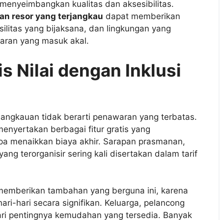
menyeimbangkan kualitas dan aksesibilitas.
han resor yang terjangkau
dapat memberikan
itas yang bijaksana, dan lingkungan yang
aran yang masuk akal.
 Nilai dengan Inklusi
jangkauan tidak berarti penawaran yang terbatas.
menyertakan berbagai fitur gratis yang
a menaikkan biaya akhir. Sarapan prasmanan,
ang terorganisir sering kali disertakan dalam tarif
memberikan tambahan yang berguna ini, karena
hari-hari secara signifikan. Keluarga, pelancong
i pentingnya kemudahan yang tersedia. Banyak