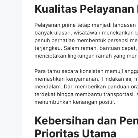
Kualitas Pelayanan
Pelayanan prima tetap menjadi landasan 
banyak ulasan, wisatawan menekankan 
penuh perhatian membentuk persepsi mer
terjangkau. Salam ramah, bantuan cepat,
menciptakan lingkungan ramah yang menya
Para tamu secara konsisten memuji anggo
memastikan kenyamanan. Tindakan ini, m
mendalam. Dari memberikan panduan or
terdekat hingga membantu transportasi,
menumbuhkan kenangan positif.
Kebersihan dan Pem
Prioritas Utama