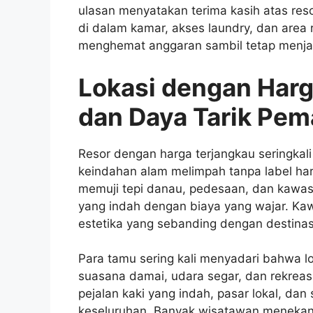
ulasan menyatakan terima kasih atas resor 
di dalam kamar, akses laundry, dan area
menghemat anggaran sambil tetap menj
Lokasi dengan Harg
dan Daya Tarik Pe
Resor dengan harga terjangkau seringka
keindahan alam melimpah tanpa label ha
memuji tepi danau, pedesaan, dan kawas
yang indah dengan biaya yang wajar. Ka
estetika yang sebanding dengan destinas
Para tamu sering kali menyadari bahwa l
suasana damai, udara segar, dan rekreas
pejalan kaki yang indah, pasar lokal, d
keseluruhan. Banyak wisatawan menekan