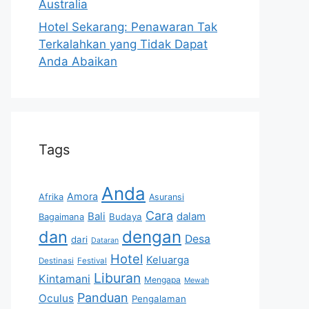
Australia
Hotel Sekarang: Penawaran Tak
Terkalahkan yang Tidak Dapat
Anda Abaikan
Tags
Anda
Amora
Afrika
Asuransi
Cara
Bali
dalam
Bagaimana
Budaya
dan
dengan
Desa
dari
Dataran
Hotel
Keluarga
Destinasi
Festival
Liburan
Kintamani
Mengapa
Mewah
Panduan
Oculus
Pengalaman