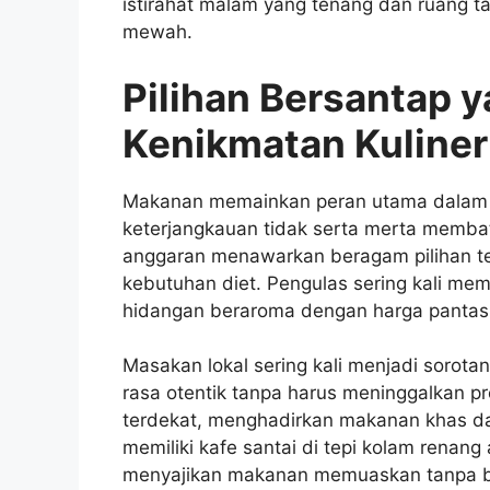
istirahat malam yang tenang dan ruang ta
mewah.
Pilihan Bersantap
Kenikmatan Kuliner
Makanan memainkan peran utama dalam 
keterjangkauan tidak serta merta memba
anggaran menawarkan beragam pilihan t
kebutuhan diet. Pengulas sering kali me
hidangan beraroma dengan harga pantas
Masakan lokal sering kali menjadi sorot
rasa otentik tanpa harus meninggalkan p
terdekat, menghadirkan makanan khas da
memiliki kafe santai di tepi kolam renang
menyajikan makanan memuaskan tanpa biay