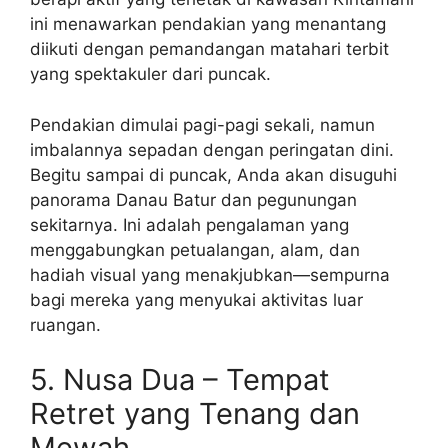
ini menawarkan pendakian yang menantang
diikuti dengan pemandangan matahari terbit
yang spektakuler dari puncak.
Pendakian dimulai pagi-pagi sekali, namun
imbalannya sepadan dengan peringatan dini.
Begitu sampai di puncak, Anda akan disuguhi
panorama Danau Batur dan pegunungan
sekitarnya. Ini adalah pengalaman yang
menggabungkan petualangan, alam, dan
hadiah visual yang menakjubkan—sempurna
bagi mereka yang menyukai aktivitas luar
ruangan.
5. Nusa Dua – Tempat
Retret yang Tenang dan
Mewah