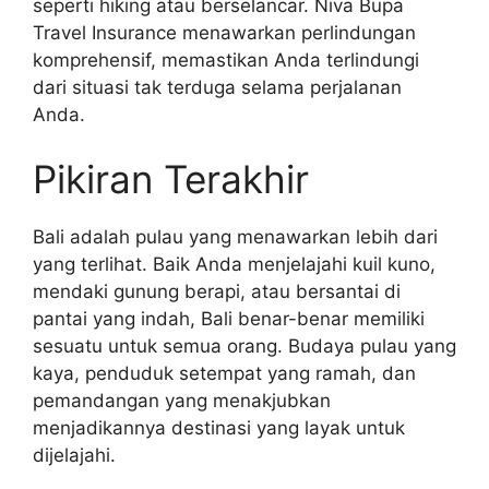
seperti hiking atau berselancar. Niva Bupa
Travel Insurance menawarkan perlindungan
komprehensif, memastikan Anda terlindungi
dari situasi tak terduga selama perjalanan
Anda.
Pikiran Terakhir
Bali adalah pulau yang menawarkan lebih dari
yang terlihat. Baik Anda menjelajahi kuil kuno,
mendaki gunung berapi, atau bersantai di
pantai yang indah, Bali benar-benar memiliki
sesuatu untuk semua orang. Budaya pulau yang
kaya, penduduk setempat yang ramah, dan
pemandangan yang menakjubkan
menjadikannya destinasi yang layak untuk
dijelajahi.