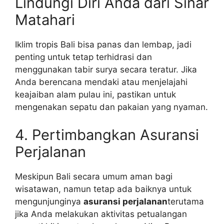
Lindungi Diri Anda dari Sinar
Matahari
Iklim tropis Bali bisa panas dan lembap, jadi
penting untuk tetap terhidrasi dan
menggunakan tabir surya secara teratur. Jika
Anda berencana mendaki atau menjelajahi
keajaiban alam pulau ini, pastikan untuk
mengenakan sepatu dan pakaian yang nyaman.
4. Pertimbangkan Asuransi
Perjalanan
Meskipun Bali secara umum aman bagi
wisatawan, namun tetap ada baiknya untuk
mengunjunginya
asuransi perjalanan
terutama
jika Anda melakukan aktivitas petualangan