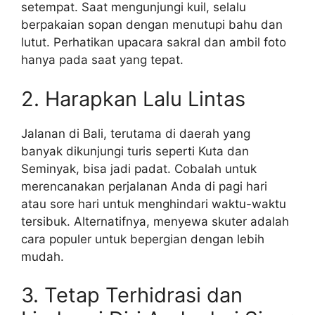
setempat. Saat mengunjungi kuil, selalu
berpakaian sopan dengan menutupi bahu dan
lutut. Perhatikan upacara sakral dan ambil foto
hanya pada saat yang tepat.
2. Harapkan Lalu Lintas
Jalanan di Bali, terutama di daerah yang
banyak dikunjungi turis seperti Kuta dan
Seminyak, bisa jadi padat. Cobalah untuk
merencanakan perjalanan Anda di pagi hari
atau sore hari untuk menghindari waktu-waktu
tersibuk. Alternatifnya, menyewa skuter adalah
cara populer untuk bepergian dengan lebih
mudah.
3. Tetap Terhidrasi dan