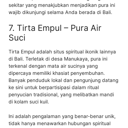
sekitar yang menakjubkan menjadikan pura ini
wajib dikunjungi selama Anda berada di Bali.
7. Tirta Empul – Pura Air
Suci
Tirta Empul adalah situs spiritual ikonik lainnya
di Bali. Terletak di desa Manukaya, pura ini
terkenal dengan mata air sucinya yang
dipercaya memiliki khasiat penyembuhan.
Banyak penduduk lokal dan pengunjung datang
ke sini untuk berpartisipasi dalam ritual
penyucian tradisional, yang melibatkan mandi
di kolam suci kuil.
Ini adalah pengalaman yang benar-benar unik,
tidak hanya menawarkan hubungan spiritual