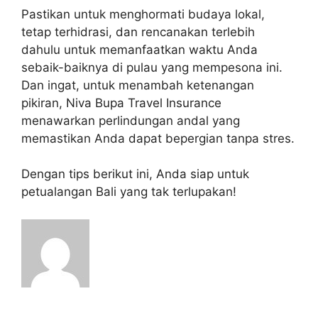
Pastikan untuk menghormati budaya lokal,
tetap terhidrasi, dan rencanakan terlebih
dahulu untuk memanfaatkan waktu Anda
sebaik-baiknya di pulau yang mempesona ini.
Dan ingat, untuk menambah ketenangan
pikiran, Niva Bupa Travel Insurance
menawarkan perlindungan andal yang
memastikan Anda dapat bepergian tanpa stres.
Dengan tips berikut ini, Anda siap untuk
petualangan Bali yang tak terlupakan!