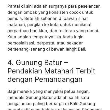
Pantai di sini adalah surganya para peselancar,
dengan ombak yang konsisten cocok untuk
pemula. Setelah seharian di bawah sinar
matahari, pergilah ke kota untuk menikmati
perpaduan bar, klub, dan restoran yang ramai.
Kuta adalah tempatnya jika Anda ingin
bersosialisasi, berpesta, atau sekadar
bersenang-senang di bawah langit Bali.
4. Gunung Batur –
Pendakian Matahari Terbit
dengan Pemandangan
Bagi mereka yang menyukai petualangan,
mendaki Gunung Batur adalah salah satu
pengalaman paling berharga di Bali. Gunung
berapi aktif yang terletak di kawasan Kintamani