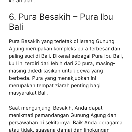
keramaian.
6. Pura Besakih – Pura Ibu
Bali
Pura Besakih yang terletak di lereng Gunung
Agung merupakan kompleks pura terbesar dan
paling suci di Bali. Dikenal sebagai Pura Ibu Bali,
kuil ini terdiri dari lebih dari 20 pura, masing-
masing didedikasikan untuk dewa yang
berbeda. Pura yang menakjubkan ini
merupakan tempat ziarah penting bagi
masyarakat Bali.
Saat mengunjungi Besakih, Anda dapat
menikmati pemandangan Gunung Agung dan
persawahan di sekitarnya. Baik Anda beragama
atau tidak, suasana damai dan lingkungan