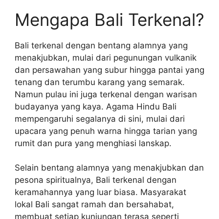
Mengapa Bali Terkenal?
Bali terkenal dengan bentang alamnya yang
menakjubkan, mulai dari pegunungan vulkanik
dan persawahan yang subur hingga pantai yang
tenang dan terumbu karang yang semarak.
Namun pulau ini juga terkenal dengan warisan
budayanya yang kaya. Agama Hindu Bali
mempengaruhi segalanya di sini, mulai dari
upacara yang penuh warna hingga tarian yang
rumit dan pura yang menghiasi lanskap.
Selain bentang alamnya yang menakjubkan dan
pesona spiritualnya, Bali terkenal dengan
keramahannya yang luar biasa. Masyarakat
lokal Bali sangat ramah dan bersahabat,
membuat setiap kunjungan terasa seperti