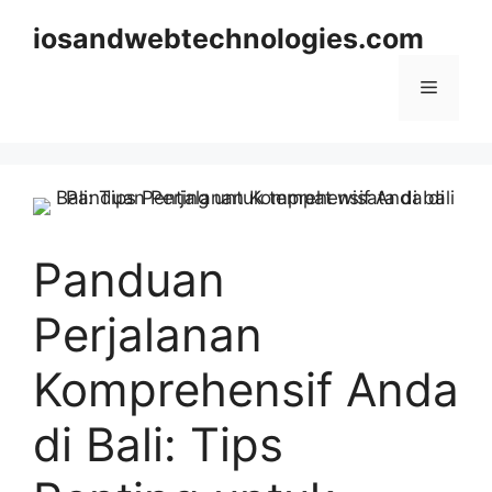
Skip
iosandwebtechnologies.com
to
content
Menu
Panduan
Perjalanan
Komprehensif Anda
di Bali: Tips