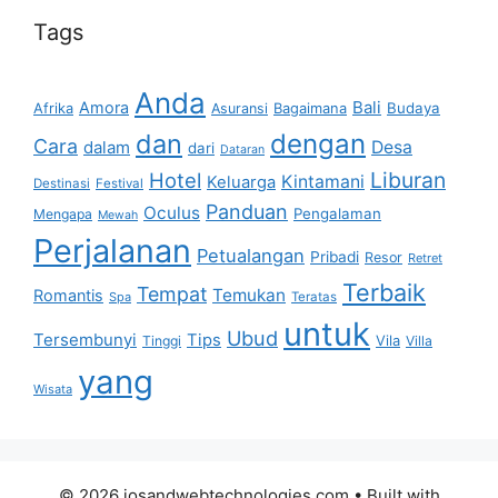
Tags
Anda
Bali
Amora
Afrika
Bagaimana
Budaya
Asuransi
dan
dengan
Cara
dalam
Desa
dari
Dataran
Liburan
Hotel
Kintamani
Keluarga
Destinasi
Festival
Panduan
Oculus
Pengalaman
Mengapa
Mewah
Perjalanan
Petualangan
Pribadi
Resor
Retret
Terbaik
Tempat
Temukan
Romantis
Spa
Teratas
untuk
Ubud
Tersembunyi
Tips
Vila
Tinggi
Villa
yang
Wisata
© 2026 iosandwebtechnologies.com
• Built with