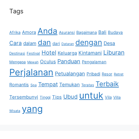
Tags
Anda
Bali
Amora
Afrika
Bagaimana
Budaya
Asuransi
dan
dengan
Cara
dalam
Desa
dari
Dataran
Liburan
Hotel
Kintamani
Keluarga
Destinasi
Festival
Panduan
Oculus
Pengalaman
Mengapa
Mewah
Perjalanan
Petualangan
Pribadi
Resor
Retret
Terbaik
Tempat
Temukan
Romantis
Spa
Teratas
untuk
Ubud
Tersembunyi
Tips
Vila
Tinggi
Villa
yang
Wisata