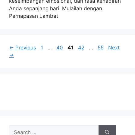
keseimbangan emosional, dan rasa kehadiran
Anda sepanjang hari. Mulailah dengan
Pernapasan Lambat
Page
Page
Page
Page
Page
←
Previous
1
…
40
41
42
…
55
Next
→
Search