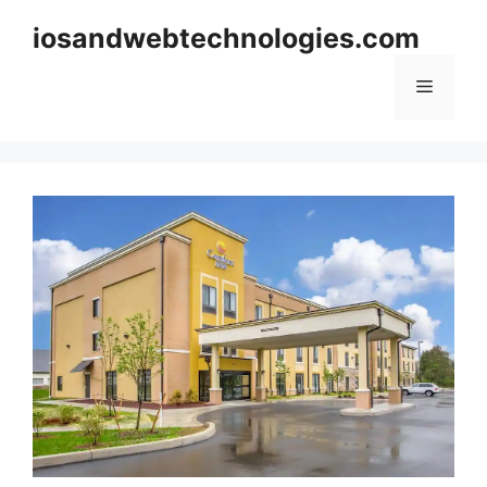
Skip
iosandwebtechnologies.com
to
content
Menu