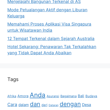
Menjelajahi Bangunan Terkenal di AS
Mode Petualangan Aktif dengan Liburan
Keluarga
Memahami Proses Aplikasi Visa Singapura
untuk Wisatawan India
12 Tempat Terkenal dalam Sejarah Australia
Hotel Sekarang: Penawaran Tak Terkalahkan
yang Tidak Dapat Anda Abaikan
Tags
Anda
Bali
Amora
Afrika
Bagaimana
Budaya
Asuransi
dan
dengan
Cara
dalam
Desa
dari
Dataran