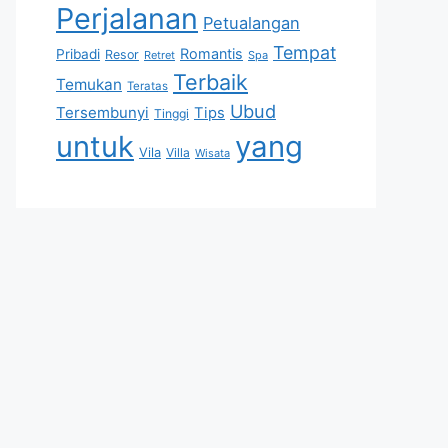
Perjalanan
Petualangan
Tempat
Romantis
Pribadi
Resor
Retret
Spa
Terbaik
Temukan
Teratas
Ubud
Tersembunyi
Tips
Tinggi
untuk
yang
Vila
Villa
Wisata