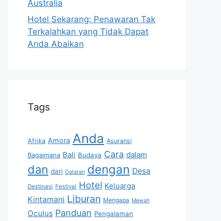
Australia
Hotel Sekarang: Penawaran Tak
Terkalahkan yang Tidak Dapat
Anda Abaikan
Tags
Anda
Amora
Afrika
Asuransi
Cara
Bali
dalam
Bagaimana
Budaya
dan
dengan
Desa
dari
Dataran
Hotel
Keluarga
Destinasi
Festival
Liburan
Kintamani
Mengapa
Mewah
Panduan
Oculus
Pengalaman