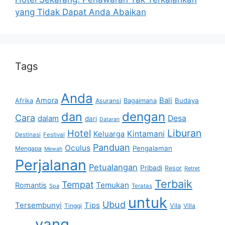
yang Tidak Dapat Anda Abaikan
Tags
Anda
Bali
Amora
Afrika
Bagaimana
Budaya
Asuransi
dan
dengan
Cara
dalam
Desa
dari
Dataran
Liburan
Hotel
Kintamani
Keluarga
Destinasi
Festival
Panduan
Oculus
Pengalaman
Mengapa
Mewah
Perjalanan
Petualangan
Pribadi
Resor
Retret
Terbaik
Tempat
Temukan
Romantis
Spa
Teratas
untuk
Ubud
Tersembunyi
Tips
Vila
Tinggi
Villa
yang