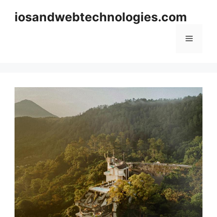
Skip
iosandwebtechnologies.com
to
content
Menu