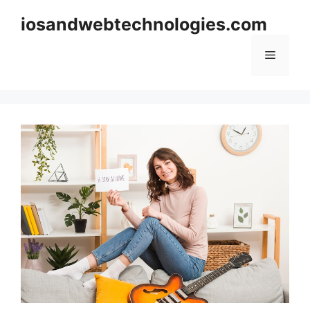
Skip
iosandwebtechnologies.com
to
content
Menu