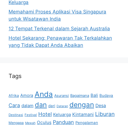
Keluarga
Memahami Proses Aplikasi Visa Singapura
untuk Wisatawan India
12 Tempat Terkenal dalam Sejarah Australia
Hotel Sekarang: Penawaran Tak Terkalahkan
yang Tidak Dapat Anda Abaikan
Tags
Anda
Bali
Amora
Afrika
Bagaimana
Budaya
Asuransi
dan
dengan
Cara
dalam
Desa
dari
Dataran
Liburan
Hotel
Kintamani
Keluarga
Destinasi
Festival
Panduan
Oculus
Pengalaman
Mengapa
Mewah