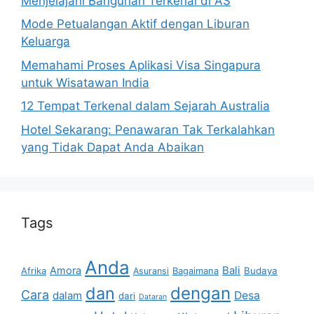
Menjelajahi Bangunan Terkenal di AS
Mode Petualangan Aktif dengan Liburan
Keluarga
Memahami Proses Aplikasi Visa Singapura
untuk Wisatawan India
12 Tempat Terkenal dalam Sejarah Australia
Hotel Sekarang: Penawaran Tak Terkalahkan
yang Tidak Dapat Anda Abaikan
Tags
Anda
Bali
Amora
Afrika
Bagaimana
Budaya
Asuransi
dan
dengan
Cara
dalam
Desa
dari
Dataran