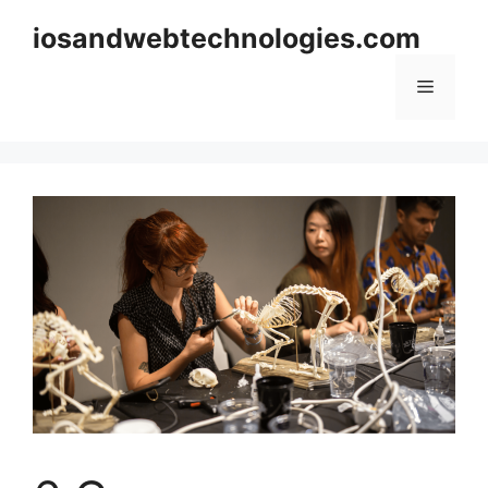
Skip
iosandwebtechnologies.com
to
content
Menu