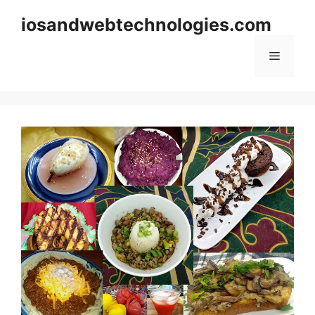
Skip
iosandwebtechnologies.com
to
content
Menu