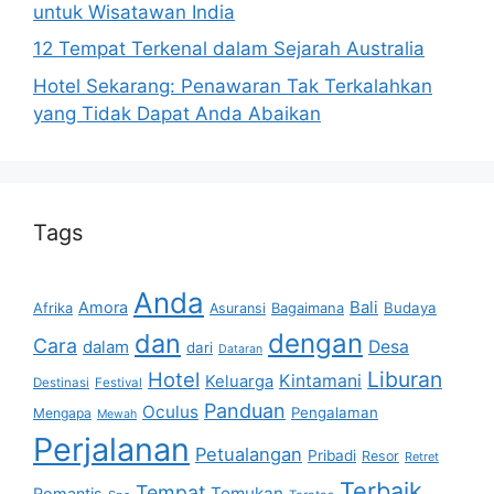
untuk Wisatawan India
12 Tempat Terkenal dalam Sejarah Australia
Hotel Sekarang: Penawaran Tak Terkalahkan
yang Tidak Dapat Anda Abaikan
Tags
Anda
Bali
Amora
Afrika
Bagaimana
Budaya
Asuransi
dan
dengan
Cara
dalam
Desa
dari
Dataran
Liburan
Hotel
Kintamani
Keluarga
Destinasi
Festival
Panduan
Oculus
Pengalaman
Mengapa
Mewah
Perjalanan
Petualangan
Pribadi
Resor
Retret
Terbaik
Tempat
Temukan
Romantis